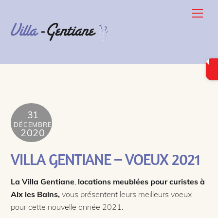
Skip
Back
Men
to
To
content
Top
31
DÉCEMBRE
2020
VILLA GENTIANE – VOEUX 2021
La
Villa Gentiane
,
locations meublées pour curistes à
Aix les Bains,
vous présentent leurs meilleurs voeux
pour cette nouvelle année 2021.